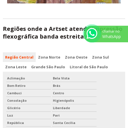
Regiões onde a Artset atende Impressão
chamar no
flexográfica banda estreita:
WhatsApp
Região Central
Zona Norte
Zona Oeste
Zona Sul
Zona Leste
Grande São Paulo
Litoral de São Paulo
Aclimação
Bela Vista
Bom Retiro
Brás
Cambuci
Centro
Consolação
Higienópolis
Glicério
Liberdade
Luz
Pari
República
Santa Cecília