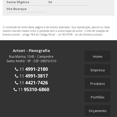
Santa Efigênia
Sé
Vila Buarque
O conteúdo do texto desta página é de direito reservado. Sua reprodução, parcial ou total,
mesmo citando nossos links, é proibida sem a autorização do autor. Crime de violação de
direito autoral – artigo 184 do Código Penal –
Lei 9610/98 - Lei de direitos autorais
.
Artset - Flexografia
Home
Rua Marina, 1545 - Campestre
Santo André - SP - CEP: 09070-510
4991-2180
11
Empresa
4991-3817
11
4421-7426
11
Produtos
95310-6860
11
Portfólio
Orçamento