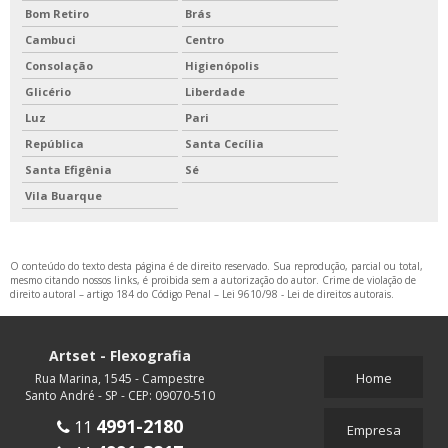
Bom Retiro
Brás
Cambuci
Centro
Consolação
Higienópolis
Glicério
Liberdade
Luz
Pari
República
Santa Cecília
Santa Efigênia
Sé
Vila Buarque
O conteúdo do texto desta página é de direito reservado. Sua reprodução, parcial ou total,
mesmo citando nossos links, é proibida sem a autorização do autor. Crime de violação de
direito autoral – artigo 184 do Código Penal –
Lei 9610/98 - Lei de direitos autorais
.
Artset - Flexografia
Home
Rua Marina, 1545 - Campestre
Santo André - SP - CEP: 09070-510
4991-2180
11
Empresa