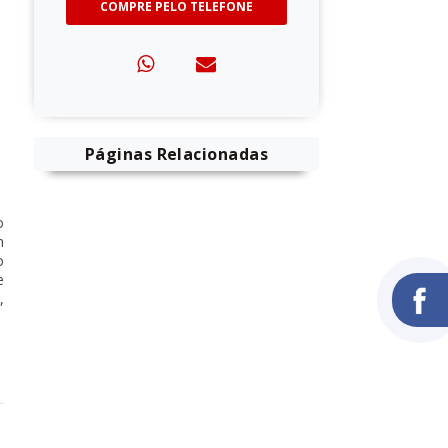
COMPRE PELO TELEFONE
Páginas Relacionadas
o
m
o
e
,