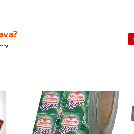
ava?
mo!