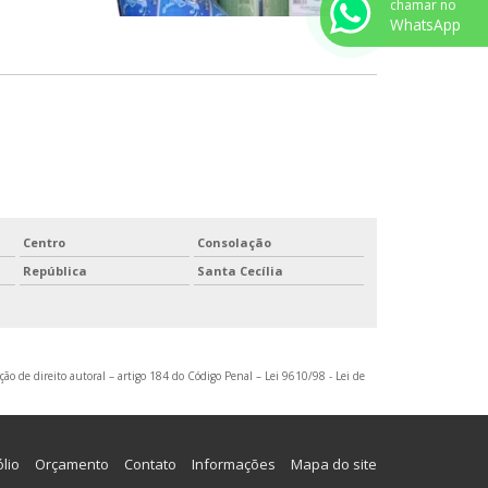
chamar no
WhatsApp
Centro
Consolação
República
Santa Cecília
ção de direito autoral – artigo 184 do Código Penal –
Lei 9610/98 - Lei de
ólio
Orçamento
Contato
Informações
Mapa do site