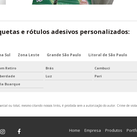
quetas e rótulos adesivos personalizados:
na Sul
Zona Leste
Grande São Paulo
Litoral de São Paulo
om Retiro
Brás
Cambuci
iberdade
Luz
Pari
ila Buarque
rcial ou total, mesmo citando nossos links, é proibida sem a autorização do autor. Crime de viola
Home
Empresa
Produtos
Portf