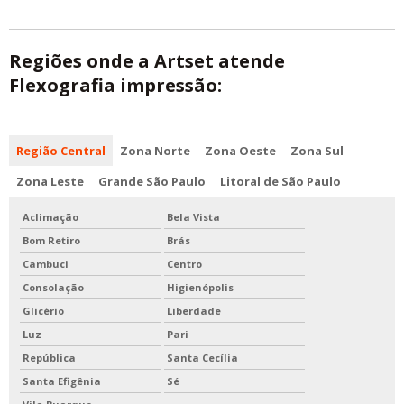
Regiões onde a Artset atende
Flexografia impressão:
Região Central
Zona Norte
Zona Oeste
Zona Sul
Zona Leste
Grande São Paulo
Litoral de São Paulo
Aclimação
Bela Vista
Bom Retiro
Brás
Cambuci
Centro
Consolação
Higienópolis
Glicério
Liberdade
Luz
Pari
República
Santa Cecília
Santa Efigênia
Sé