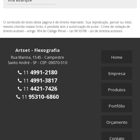
Vila Buarque
O conteúdo do texto desta página é de direito reservado. Sua reprodução, parcial ou total,
mesmo citando nossos links, é proibida sem a autorização do autor. Crime de violação de
direito autoral – artigo 184 do Código Penal –
Lei 9610/98 - Lei de direitos autorais
.
Artset - Flexografia
Home
Rua Marina, 1545 - Campestre
Santo André - SP - CEP: 09070-510
4991-2180
11
Empresa
4991-3817
11
4421-7426
11
Produtos
95310-6860
11
Portfólio
Orçamento
Contato