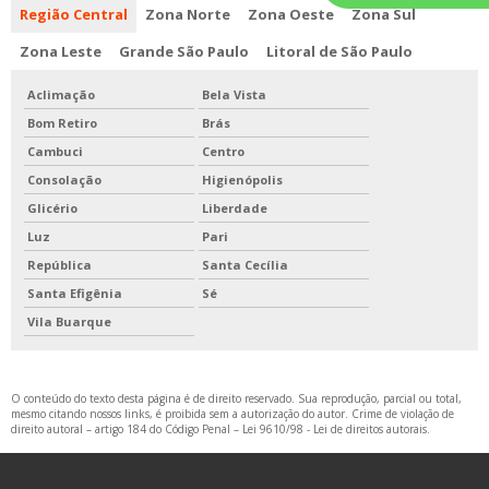
Região Central
Zona Norte
Zona Oeste
Zona Sul
Zona Leste
Grande São Paulo
Litoral de São Paulo
Aclimação
Bela Vista
Bom Retiro
Brás
Cambuci
Centro
Consolação
Higienópolis
Glicério
Liberdade
Luz
Pari
República
Santa Cecília
Santa Efigênia
Sé
Vila Buarque
O conteúdo do texto desta página é de direito reservado. Sua reprodução, parcial ou total,
mesmo citando nossos links, é proibida sem a autorização do autor. Crime de violação de
direito autoral – artigo 184 do Código Penal –
Lei 9610/98 - Lei de direitos autorais
.