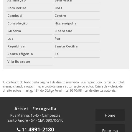
Aclimação
Bela Vista
Bom Retiro
Brás
Cambuci
Centro
Consolação
Higienópolis
Glicério
Liberdade
Luz
Pari
República
Santa Cecília
Santa Efigênia
Sé
Vila Buarque
O conteúdo do texto desta página é de direito reservado. Sua reprodução, parcial ou total,
mesmo citando nossos links, é proibida sem a autorização do autor. Crime de violação de
direito autoral – artigo 184 do Código Penal –
Lei 9610/98 - Lei de direitos autorais
.
Artset - Flexografia
Home
Rua Marina, 1545 - Campestre
Santo André - SP - CEP: 09070-510
4991-2180
11
Empresa