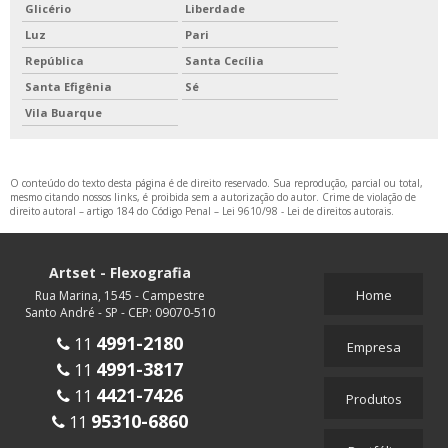
Glicério
Liberdade
Luz
Pari
República
Santa Cecília
Santa Efigênia
Sé
Vila Buarque
O conteúdo do texto desta página é de direito reservado. Sua reprodução, parcial ou total,
mesmo citando nossos links, é proibida sem a autorização do autor. Crime de violação de
direito autoral – artigo 184 do Código Penal –
Lei 9610/98 - Lei de direitos autorais
.
Artset - Flexografia
Home
Rua Marina, 1545 - Campestre
Santo André - SP - CEP: 09070-510
4991-2180
11
Empresa
4991-3817
11
4421-7426
11
Produtos
95310-6860
11