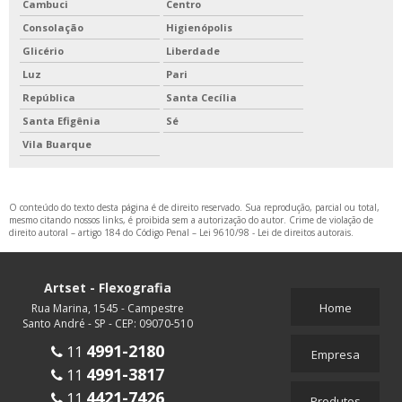
Cambuci
Centro
Consolação
Higienópolis
Glicério
Liberdade
Luz
Pari
República
Santa Cecília
Santa Efigênia
Sé
Vila Buarque
O conteúdo do texto desta página é de direito reservado. Sua reprodução, parcial ou total,
mesmo citando nossos links, é proibida sem a autorização do autor. Crime de violação de
direito autoral – artigo 184 do Código Penal –
Lei 9610/98 - Lei de direitos autorais
.
Artset - Flexografia
Home
Rua Marina, 1545 - Campestre
Santo André - SP - CEP: 09070-510
4991-2180
11
Empresa
4991-3817
11
4421-7426
11
Produtos