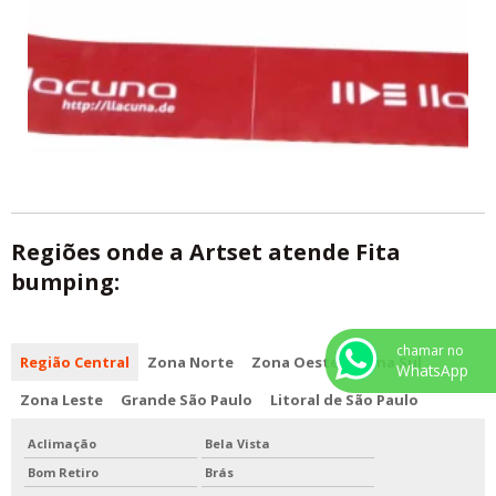
Regiões onde a Artset atende Fita
bumping:
chamar no
Região Central
Zona Norte
Zona Oeste
Zona Sul
WhatsApp
Zona Leste
Grande São Paulo
Litoral de São Paulo
Aclimação
Bela Vista
Bom Retiro
Brás